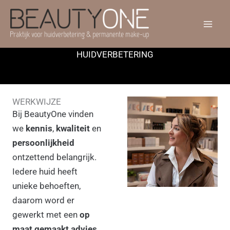
Ga
naar
de
inhoud
HUIDVERBETERING
WERKWIJZE
Bij BeautyOne vinden
we
kennis
,
kwaliteit
en
persoonlijkheid
ontzettend belangrijk.
Iedere huid heeft
unieke behoeften,
daarom word er
gewerkt met een
op
maat gemaakt advies