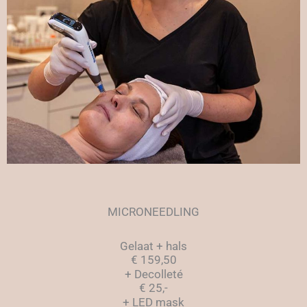
MICRONEEDLING
Gelaat + hals
€ 159,50
+ Decolleté
€ 25,-
+ LED mask