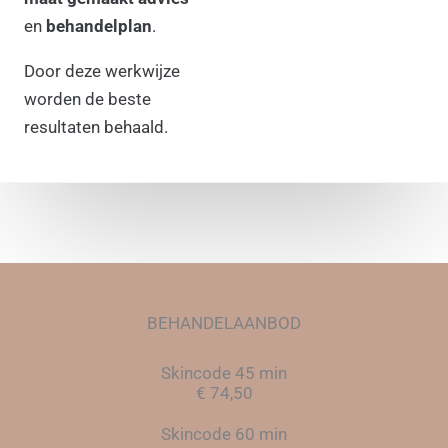
en
behandelplan
.
Door deze werkwijze
worden de beste
resultaten behaald.
BEHANDELAANBOD
Skincode 45 min
€ 74,50
Skincode 60 min